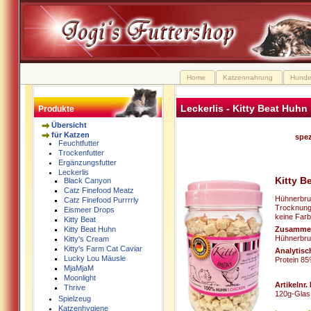
Home
Katzennahrung
Hunde
Leckerlis - Kitty Beat Huhn
Produkte
Übersicht
für Katzen
spez
Feuchtfutter
Trockenfutter
Ergänzungsfutter
Leckerlis
Kitty B
Black Canyon
Catz Finefood Meatz
Hühnerbrus
Catz Finefood Purrrrly
Trocknung 
Eismeer Drops
keine Farb
Kitty Beat
Zusamme
Kitty Beat Huhn
Hühnerbru
Kitty's Cream
Kitty's Farm Cat Caviar
Analytisc
Lucky Lou Mäusle
Protein 8
MjaMjaM
Moonlight
Artikelnr.
Thrive
120g-Gla
Spielzeug
Katzenhygiene