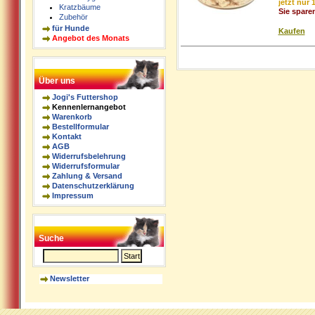
jetzt nur
Kratzbäume
Sie spare
Zubehör
für Hunde
Kaufen
Angebot des Monats
Über uns
Jogi's Futtershop
Kennenlernangebot
Warenkorb
Bestellformular
Kontakt
AGB
Widerrufsbelehrung
Widerrufsformular
Zahlung & Versand
Datenschutzerklärung
Impressum
Suche
Newsletter