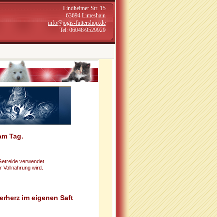
Lindheimer Str. 15
63694 Limeshain
info@jogis-futtershop.de
Tel:
06048/9529929
am Tag.
Getreide verwendet.
r Vollnahrung wird.
rherz im eigenen Saft