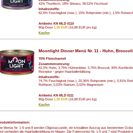
42% Thunfisch, 18% Shirasu, 38,52% Fischsud
Inhaltsstoffe:
82,6% Feuchtigkeit (max.), 15% Rohprotein (min.), 1,5% Rohasch
Artikelnr. KN MLD 0110
80g-Dose
1,35 EUR
(16,88 EUR pro kg)
Kaufen
Moonlight Dinner Menü Nr. 11 - Huhn, Broccol
70% Fleischanteil
Zusammensetzung:
62,5% Huhn, 3,75% Hühnerleber, 3,75% Broccoli, 30% Kochbrühe,
Rezeptur - gegen Haarballenbildung
Inhaltsstoffe:
74,7% Feuchtigkeit (max.), 20,36% Rohprotein (min.), 0,91% Roh
Rohfaser, 0,03% Natrium, 0,02% Magnesium
Artikelnr. KN MLD 0111
80g-Dose
1,35 EUR
(16,88 EUR pro kg)
Kaufen
roduktinformation:
ie Menüs Nr. 1-6 und 8 werden Oligosaccaride, ein kristalliner Auszug aus bestimmten Gräse
nd verhindert die Haarballenbildung im Magen. Die Futtersorten Nr. 1-5 und 7 sind Produkte im