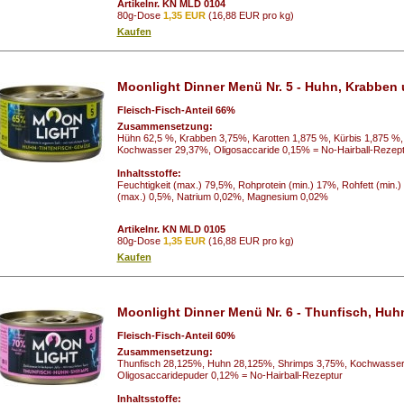
Artikelnr. KN MLD 0104
80g-Dose
1,35 EUR
(16,88 EUR pro kg)
Kaufen
Moonlight Dinner Menü Nr. 5 - Huhn, Krabben
Fleisch-Fisch-Anteil 66%
Zusammensetzung:
Hühn 62,5 %, Krabben 3,75%, Karotten 1,875 %, Kürbis 1,875 %,
Kochwasser 29,37%, Oligosaccaride 0,15% = No-Hairball-Rezept
Inhaltsstoffe:
Feuchtigkeit (max.) 79,5%, Rohprotein (min.) 17%, Rohfett (min.
(max.) 0,5%, Natrium 0,02%, Magnesium 0,02%
Artikelnr. KN MLD 0105
80g-Dose
1,35 EUR
(16,88 EUR pro kg)
Kaufen
Moonlight Dinner Menü Nr. 6 - Thunfisch, Huhn
Fleisch-Fisch-Anteil 60%
Zusammensetzung:
Thunfisch 28,125%, Huhn 28,125%, Shrimps 3,75%, Kochwasser 
Oligosaccaridepuder 0,12% = No-Hairball-Rezeptur
Inhaltsstoffe: