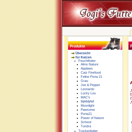
Produkte
Übersicht
für Katzen
Feuchtfutter
Almo Nature
Applaws
Catz Finefood
Feline Porta 21
Grau
A
Joe & Pepper
Leonardo
„
Lucky Lou
D
MAC's
Z
MjAMjAM
„
Moonlight
Pawsome
Porta21
Power of Nature
Schesir
Tundra
Trockenfutter