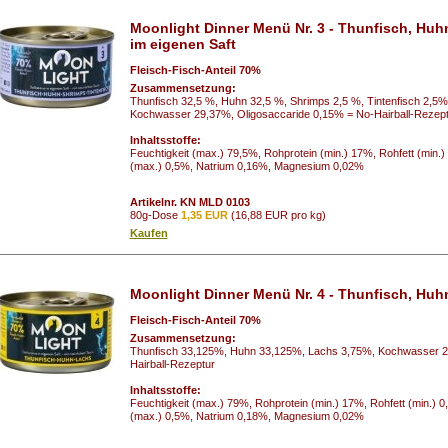
Moonlight Dinner Menü Nr. 3 - Thunfisch, Huh
im eigenen Saft
Fleisch-Fisch-Anteil 70%
Zusammensetzung:
Thunfisch 32,5 %, Huhn 32,5 %, Shrimps 2,5 %, Tintenfisch 2,5%
Kochwasser 29,37%, Oligosaccaride 0,15% = No-Hairball-Rezept
Inhaltsstoffe:
Feuchtigkeit (max.) 79,5%, Rohprotein (min.) 17%, Rohfett (min.
(max.) 0,5%, Natrium 0,16%, Magnesium 0,02%
Artikelnr. KN MLD 0103
80g-Dose
1,35 EUR
(16,88 EUR pro kg)
Kaufen
Moonlight Dinner Menü Nr. 4 - Thunfisch, Huh
Fleisch-Fisch-Anteil 70%
Zusammensetzung:
Thunfisch 33,125%, Huhn 33,125%, Lachs 3,75%, Kochwasser 2
Hairball-Rezeptur
Inhaltsstoffe:
Feuchtigkeit (max.) 79%, Rohprotein (min.) 17%, Rohfett (min.)
(max.) 0,5%, Natrium 0,18%, Magnesium 0,02%