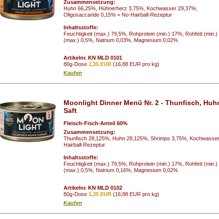
Zusammensetzung:
Huhn 66,25%, Hühnerherz 3,75%, Kochwasser 29,37%,
Oligosaccaride 0,15% = No-Hairball-Rezeptur
Inhaltsstoffe:
Feuchtigkeit (max.) 79,5%, Rohprotein (min.) 17%, Rohfett (min.
(max.) 0,5%, Natrium 0,03%, Magnesium 0,02%
Artikelnr. KN MLD 0101
80g-Dose
1,35 EUR
(16,88 EUR pro kg)
Kaufen
Moonlight Dinner Menü Nr. 2 - Thunfisch, Hu
Saft
Fleisch-Fisch-Anteil 60%
Zusammensetzung:
Thunfisch 28,125%, Huhn 28,125%, Shrimps 3,75%, Kochwasser 
Hairball-Rezeptur
Inhaltsstoffe:
Feuchtigkeit (max.) 79,5%, Rohprotein (min.) 17%, Rohfett (min.
(max.) 0,5%, Natrium 0,16%, Magnesium 0,02%
Artikelnr. KN MLD 0102
80g-Dose
1,35 EUR
(16,88 EUR pro kg)
Kaufen