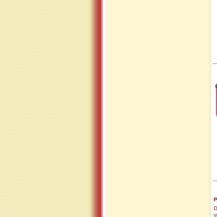
P
D
u