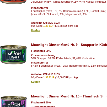
Jellypulver 0,88%, Oligosaccaride 0,15% = No-Hairball-Rezeptur
Inhaltsstoffe:
Feuchtigkeit (max.) 79,5%, Rohprotein (min.) 17%, Rohfett (min.
(max.) 0,5%, Natrium 0,02%, Magnesium 0,02%
Artikelnr. KN MLD 0108
80g-Dose
1,35 EUR
(16,88 EUR pro kg)
Kaufen
Moonlight Dinner Menü Nr. 9 - Snapper in Kürb
Fischanteil 50%
Zusammensetzung:
50% Snapper, 18,5% Kürbisfleisch, 31,48% Kochbrühe
Inhaltsstoffe:
87,6% Feuchtigkeit (max.), 10% Rohprotein (min.), 1,5% Rohasch
Artikelnr. KN MLD 0109
80g-Dose
1,35 EUR
(16,88 EUR pro kg)
Kaufen
Moonlight Dinner Menü Nr. 10 - Thunfisch Shi
Fischanteil 60%
Zusammensetzung: