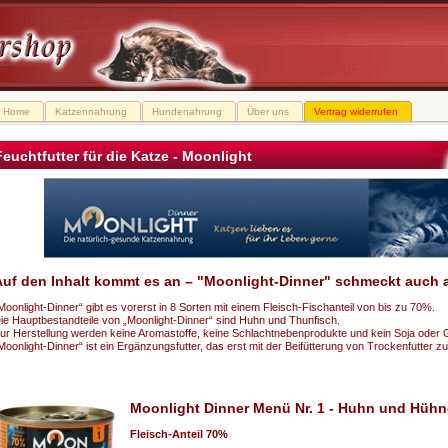
Home
Katzennahrung
Hundenahrung
Über uns
Vertrag widerrufen
Feuchtfutter für die Katze - Moonlight
uf den Inhalt kommt es an – "Moonlight-Dinner" schmeckt auch 
Moonlight-Dinner“ gibt es vorerst in 8 Sorten mit einem Fleisch-Fischanteil von bis zu 70%.
ie Hauptbestandteile von „Moonlight-Dinner“ sind Huhn und Thunfisch.
ur Herstellung werden keine Aromastoffe, keine Schlachtnebenprodukte und kein Soja oder 
Moonlight-Dinner“ ist ein Ergänzungsfutter, das erst mit der Beifütterung von Trockenfutter zu
Moonlight Dinner Menü Nr. 1 - Huhn und Hühne
Fleisch-Anteil 70%