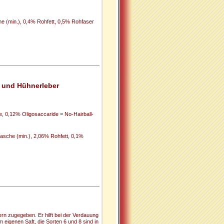
e (min.), 0,4% Rohfett, 0,5% Rohfaser
i und Hühnerleber
 0,12% Oligosaccaride = No-Hairball-
asche (min.), 2,06% Rohfett, 0,1%
rn zugegeben. Er hilft bei der Verdauung
 eigenen Saft, die Sorten 6 und 8 sind in