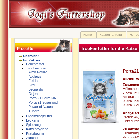
Home
Katzennahrung
Hunde
Trockenfutter für die Katze
Produkte
Übersicht
für Katzen
Feuchtfutter
Trockenfutter
Porta2
Almo Nature
Applaws
Alleinfutt
Felidae
Zusamme
Grau
Hühnchenfl
Leonardo
7,85%, Erb
Orijen
Mineralsto
Porta 21 Farm Mix
0,04%, Kar
Porta 21 Superfood
0,04%, Spi
Power of Nature
Tundra
Analytisc
Ergänzungsfutter
Protein 4
Leckerlis
Fettsäure
Spielzeug
Zusatzsto
Katzenhygiene
Ernährungs
Kratzbäume
Vitamin A 
Zubehör