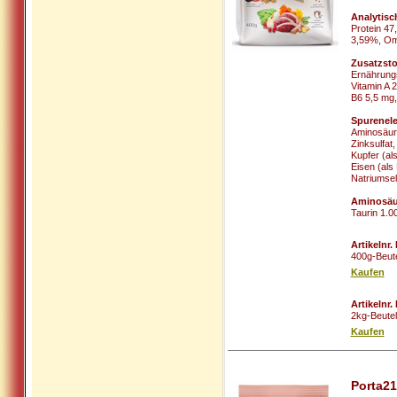
Analytisc
Protein 4
3,59%, Om
Zusatzsto
Ernährungs
Vitamin A 
B6 5,5 mg,
Spurenel
Aminosäure
Zinksulfat
Kupfer (al
Eisen (als
Natriumsel
Aminosäu
Taurin 1.0
Artikelnr
400g-Beut
Kaufen
Artikelnr
2kg-Beute
Kaufen
Porta2