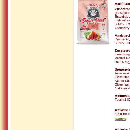
Alleinfutt
Zusamme
gemahlenes
Entenfleis
Hühnerbrüh
0,16%, FOS
Cranberry 
Analytisc
Protein 4
3,59%, Om
Zusatzsto
Ernährungs
Vitamin A 
B6 5,5 mg,
Spurenel
Aminosäure
Zinksulfat
Kupfer (al
Eisen (als
Natriumsel
Aminosäu
Taurin 1.0
Artikelnr
400g-Beut
Kaufen
Artikelnr