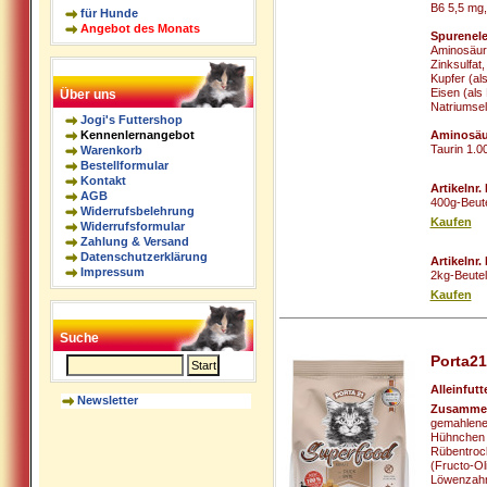
B6 5,5 mg,
für Hunde
Angebot des Monats
Spurenel
Aminosäure
Zinksulfat
Kupfer (al
Eisen (als
Über uns
Natriumsel
Jogi's Futtershop
Aminosäu
Kennenlernangebot
Taurin 1.0
Warenkorb
Bestellformular
Kontakt
Artikelnr
AGB
400g-Beut
Widerrufsbelehrung
Kaufen
Widerrufsformular
Zahlung & Versand
Datenschutzerklärung
Artikelnr
Impressum
2kg-Beute
Kaufen
Suche
Porta21
Alleinfutt
Newsletter
Zusamme
gemahlenes
Hühnchen 1
Rübentrock
(Fructo-Ol
Löwenzahn 